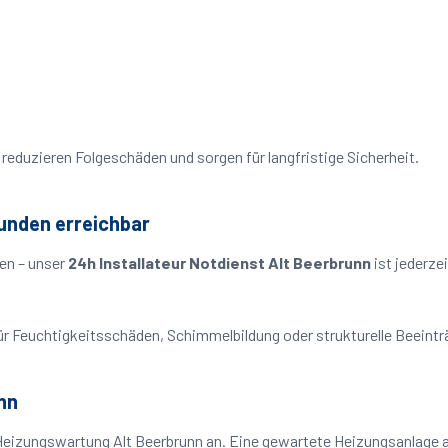
reduzieren Folgeschäden und sorgen für langfristige Sicherheit.
tunden erreichbar
en – unser
24h Installateur Notdienst Alt Beerbrunn
ist jederze
o für Feuchtigkeitsschäden, Schimmelbildung oder strukturelle Beeint
nn
Heizungswartung Alt Beerbrunn an. Eine gewartete Heizungsanlage ar