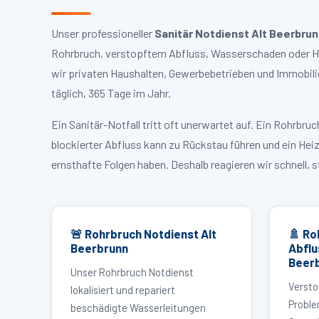
Unser professioneller
Sanitär Notdienst Alt Beerbru
Rohrbruch, verstopftem Abfluss, Wasserschaden oder Hei
wir privaten Haushalten, Gewerbebetrieben und Immobili
täglich, 365 Tage im Jahr.
Ein Sanitär-Notfall tritt oft unerwartet auf. Ein Rohrb
blockierter Abfluss kann zu Rückstau führen und ein Hei
ernsthafte Folgen haben. Deshalb reagieren wir schnell, 
🚨 Rohrbruch Notdienst Alt
🚿 Ro
Beerbrunn
Abflu
Beer
Unser Rohrbruch Notdienst
Versto
lokalisiert und repariert
Proble
beschädigte Wasserleitungen