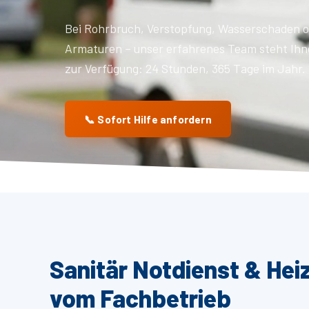
Bei Rohrbruch, Verstopfung, Wasserschaden o
Armaturen – unser erfahrenes Team steht Ihn
zur Verfügung: 24 Stunden, 365 Tage im Jahr.
📞 Sofort Hilfe anfordern
Sanitär Notdienst & Hei
vom Fachbetrieb