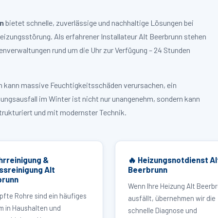
nn
bietet schnelle, zuverlässige und nachhaltige Lösungen bei
zungsstörung. Als erfahrener Installateur Alt Beerbrunn stehen
enverwaltungen rund um die Uhr zur Verfügung – 24 Stunden
ruch kann massive Feuchtigkeitsschäden verursachen, ein
zungsausfall im Winter ist nicht nur unangenehm, sondern kann
strukturiert und mit modernster Technik.
hrreinigung &
🔥 Heizungsnotdienst Al
ssreinigung Alt
Beerbrunn
brunn
Wenn Ihre Heizung Alt Beerb
pfte Rohre sind ein häufiges
ausfällt, übernehmen wir die
m in Haushalten und
schnelle Diagnose und