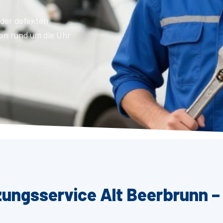
der defekten
en rund um die Uhr
zungsservice Alt Beerbrunn –