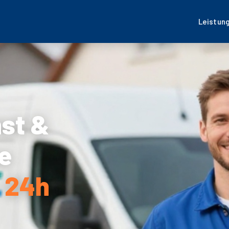
Leistun
nst &
e
– 24h