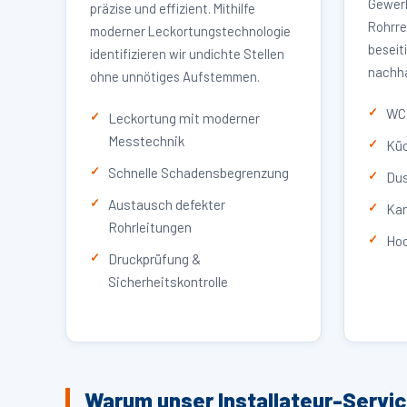
Gewerb
präzise und effizient. Mithilfe
Rohrre
moderner Leckortungstechnologie
beseit
identifizieren wir undichte Stellen
nachha
ohne unnötiges Aufstemmen.
WC 
Leckortung mit moderner
Messtechnik
Küc
Schnelle Schadensbegrenzung
Dus
Austausch defekter
Kan
Rohrleitungen
Hoc
Druckprüfung &
Sicherheitskontrolle
Warum unser Installateur-Servic