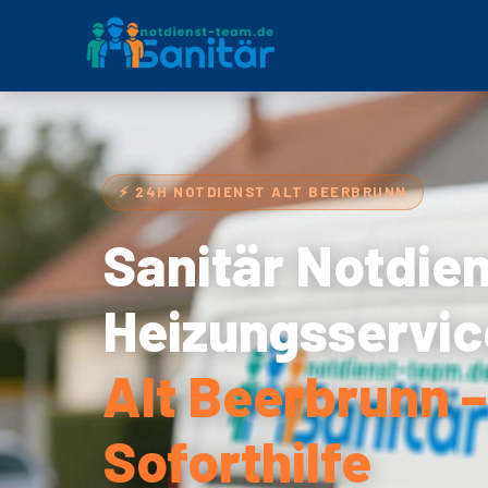
⚡ 24H NOTDIENST ALT BEERBRUNN
Sanitär Notdie
Heizungsservic
Alt Beerbrunn 
Soforthilfe