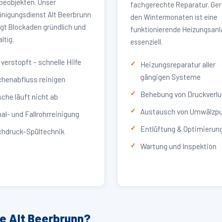
eobjekten. Unser
fachgerechte Reparatur. Ger
inigungsdienst Alt Beerbrunn
den Wintermonaten ist eine
igt Blockaden gründlich und
funktionierende Heizungsan
ltig.
essenziell.
verstopft – schnelle Hilfe
Heizungsreparatur aller
gängigen Systeme
henabfluss reinigen
Behebung von Druckverlu
che läuft nicht ab
Austausch von Umwälzp
al- und Fallrohrreinigung
Entlüftung & Optimierun
hdruck-Spültechnik
Wartung und Inspektion
e Alt Beerbrunn?