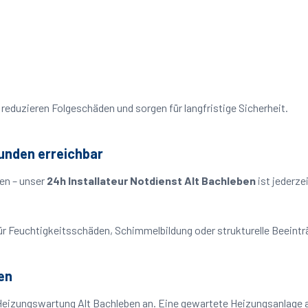
reduzieren Folgeschäden und sorgen für langfristige Sicherheit.
tunden erreichbar
en – unser
24h Installateur Notdienst Alt Bachleben
ist jederze
o für Feuchtigkeitsschäden, Schimmelbildung oder strukturelle Beeint
en
Heizungswartung Alt Bachleben an. Eine gewartete Heizungsanlage ar