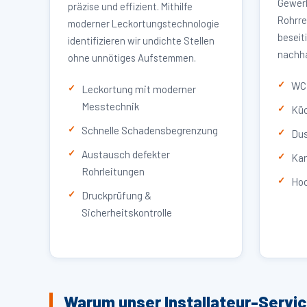
Gewerb
präzise und effizient. Mithilfe
Rohrre
moderner Leckortungstechnologie
beseit
identifizieren wir undichte Stellen
nachha
ohne unnötiges Aufstemmen.
WC 
Leckortung mit moderner
Messtechnik
Küc
Schnelle Schadensbegrenzung
Dus
Austausch defekter
Kan
Rohrleitungen
Hoc
Druckprüfung &
Sicherheitskontrolle
Warum unser Installateur-Servi