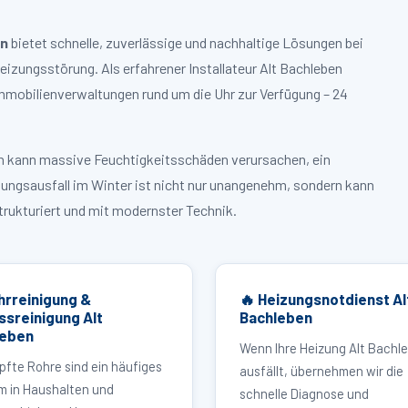
en
bietet schnelle, zuverlässige und nachhaltige Lösungen bei
zungsstörung. Als erfahrener Installateur Alt Bachleben
mmobilienverwaltungen rund um die Uhr zur Verfügung – 24
ruch kann massive Feuchtigkeitsschäden verursachen, ein
zungsausfall im Winter ist nicht nur unangenehm, sondern kann
strukturiert und mit modernster Technik.
hrreinigung &
🔥 Heizungsnotdienst Al
ssreinigung Alt
Bachleben
leben
Wenn Ihre Heizung Alt Bachl
pfte Rohre sind ein häufiges
ausfällt, übernehmen wir die
m in Haushalten und
schnelle Diagnose und