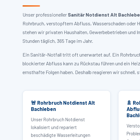
Unser professioneller
Sanitär Notdienst Alt Bachleb
Rohrbruch, verstopftem Abfluss, Wasserschaden oder Hei
stehen wir privaten Haushalten, Gewerbebetrieben und I
Stunden täglich, 365 Tage im Jahr.
Ein Sanitär-Notfall tritt oft unerwartet auf. Ein Rohrb
blockierter Abfluss kann zu Rückstau führen und ein Hei
ernsthafte Folgen haben. Deshalb reagieren wir schnell, 
🚨 Rohrbruch Notdienst Alt
🚿 Ro
Bachleben
Abflu
Bach
Unser Rohrbruch Notdienst
Versto
lokalisiert und repariert
Proble
beschädigte Wasserleitungen