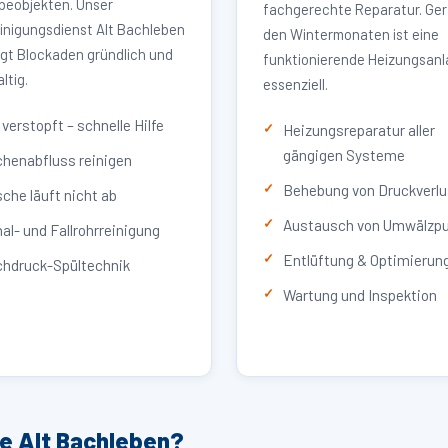
eobjekten. Unser
fachgerechte Reparatur. Ger
inigungsdienst Alt Bachleben
den Wintermonaten ist eine
igt Blockaden gründlich und
funktionierende Heizungsan
ltig.
essenziell.
verstopft – schnelle Hilfe
Heizungsreparatur aller
gängigen Systeme
henabfluss reinigen
Behebung von Druckverlu
che läuft nicht ab
Austausch von Umwälzp
al- und Fallrohrreinigung
Entlüftung & Optimierun
hdruck-Spültechnik
Wartung und Inspektion
ce Alt Bachleben?