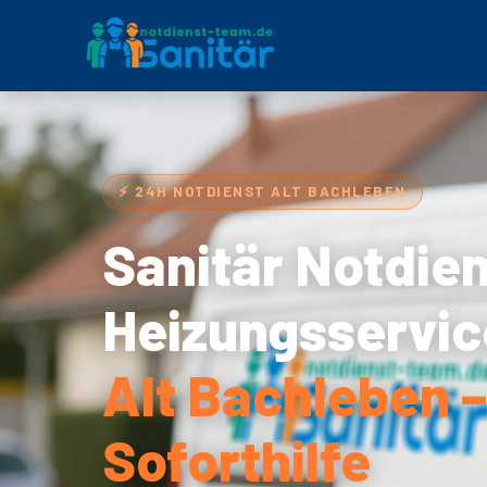
⚡ 24H NOTDIENST ALT BACHLEBEN
Sanitär Notdie
Heizungsservic
Alt Bachleben 
Soforthilfe