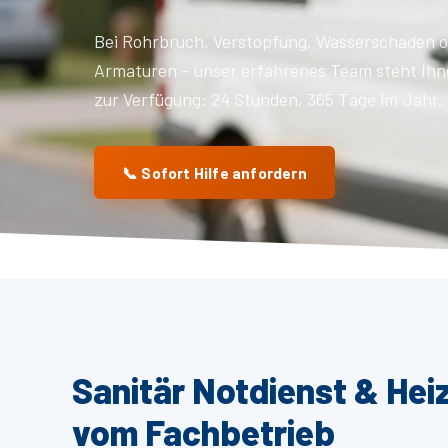
Bei Rohrbruch, Verstopfung, Wasserschaden o
Armaturen – unser erfahrenes Team steht Ihn
zur Verfügung: 24 Stunden, 365 Tage im Jahr.
📞 Sofort Hilfe anfordern
Sanitär Notdienst & Hei
vom Fachbetrieb