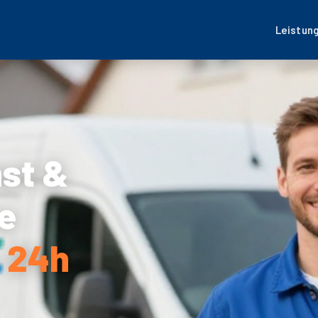
Leistun
nst &
e
– 24h