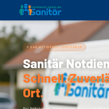
⚡ 24H NOTDIENST VERFÜGBAR
Sanitär Notdien
Schnell. Zuverl
Ort.
Bei Rohrbruch, Verstopfung, Wasserschaden o