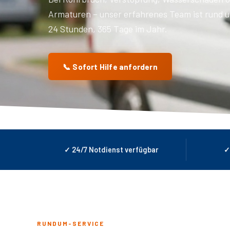
Armaturen – unser erfahrenes Team ist rund um
24 Stunden, 365 Tage im Jahr.
📞 Sofort Hilfe anfordern
✓ 24/7 Notdienst verfügbar
✓
RUNDUM-SERVICE