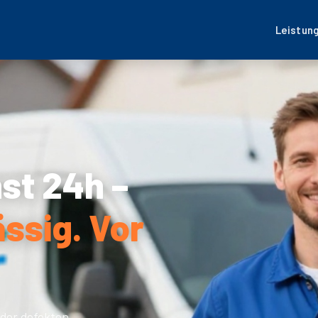
Leistun
st 24h –
ässig. Vor
der defekten